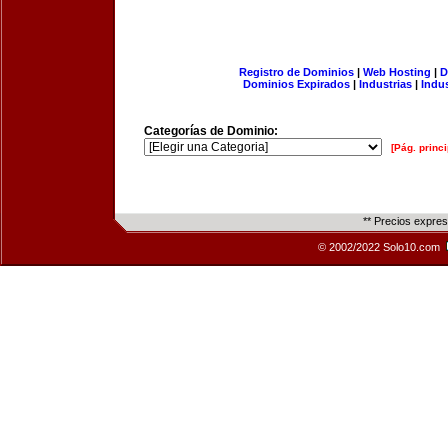
Registro de Dominios
|
Web Hosting
|
D
Dominios Expirados
|
Industrias
|
Indu
Categorías de Dominio:
[Pág. princi
** Precios expre
© 2002/2022 Solo10.com