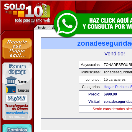
zonadesegurid
Vendido!
Mayusculas:
ZONADESEGUR
Minusculas:
zonadesegurida
Longitud:
15 caracteres
Categorias:
Hogar
,
Portales
,
Precio:
$990.00
Visitar!
zonadesegurida
Serán consideradas ofer