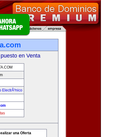
ta.com
 puesto en Venta
TA.COM
om
 ElectrÃ³nico
com
tas
ealizar una Oferta