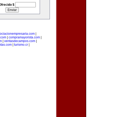
Ofrecido $
ociacionempresaria.com
|
.com
|
compramayorista.com
|
om
|
ventasdecampos.com
|
ntas.com
|
turismo.cr
|