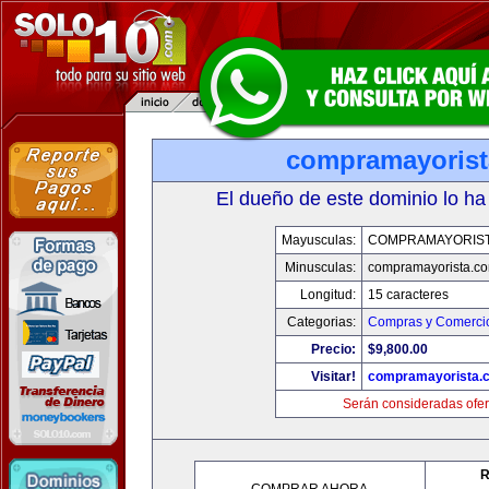
compramayoris
El dueño de este dominio lo ha
Mayusculas:
COMPRAMAYORIS
Minusculas:
compramayorista.c
Longitud:
15 caracteres
Categorias:
Compras y Comercio
Precio:
$9,800.00
Visitar!
compramayorista.
Serán consideradas ofer
R