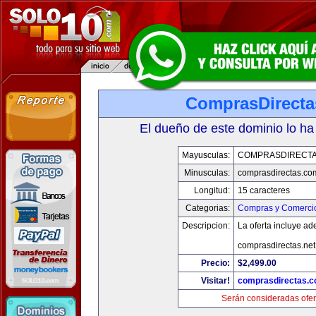
ComprasDirect
El dueño de este dominio lo ha
Mayusculas:
COMPRASDIRECT
Minusculas:
comprasdirectas.co
Longitud:
15 caracteres
Categorias:
Compras y Comercio
Descripcion:
La oferta incluye a
comprasdirectas.ne
Precio:
$2,499.00
Visitar!
comprasdirectas.
Serán consideradas ofer