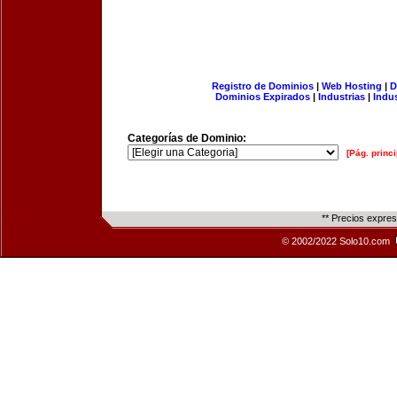
Registro de Dominios
|
Web Hosting
|
D
Dominios Expirados
|
Industrias
|
Indu
Categorías de Dominio:
[Pág. princi
** Precios expre
© 2002/2022 Solo10.com