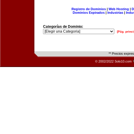
Registro de Dominios
|
Web Hosting
|
D
Dominios Expirados
|
Industrias
|
Indu
Categorías de Dominio:
[Pág. princi
** Precios expre
© 2002/2022 Solo10.com