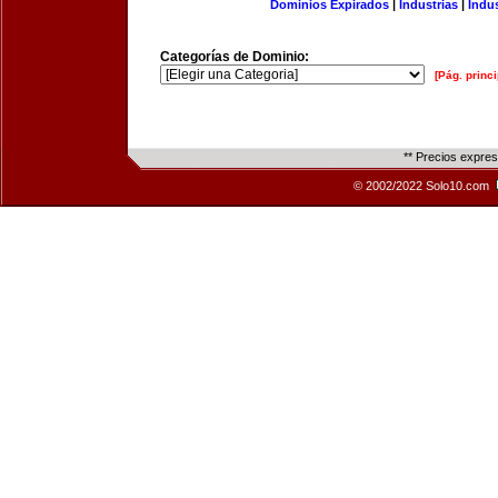
Dominios Expirados
|
Industrias
|
Indu
Categorías de Dominio:
[Pág. princi
** Precios expre
© 2002/2022 Solo10.com