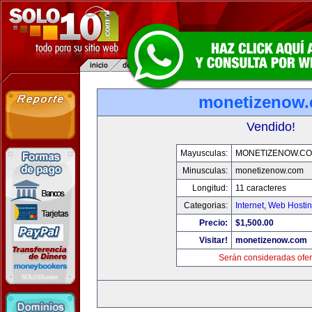
monetizenow
Vendido!
Mayusculas:
MONETIZENOW.C
Minusculas:
monetizenow.com
Longitud:
11 caracteres
Categorias:
Internet
,
Web Hostin
Precio:
$1,500.00
Visitar!
monetizenow.com
Serán consideradas ofer