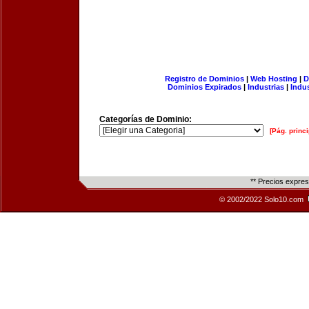
Registro de Dominios
|
Web Hosting
|
D
Dominios Expirados
|
Industrias
|
Indu
Categorías de Dominio:
[Pág. princi
** Precios expre
© 2002/2022 Solo10.com