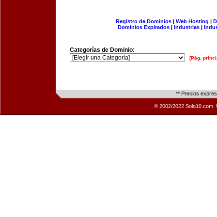
Registro de Dominios
|
Web Hosting
|
D
Dominios Expirados
|
Industrias
|
Indu
Categorías de Dominio:
[Pág. princi
** Precios expre
© 2002/2022 Solo10.com