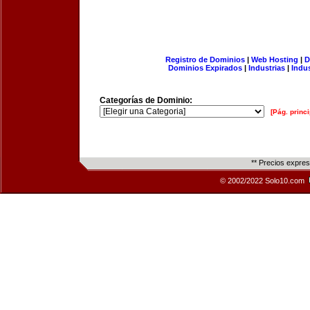
Registro de Dominios
|
Web Hosting
|
D
Dominios Expirados
|
Industrias
|
Indu
Categorías de Dominio:
[Pág. princi
** Precios expre
© 2002/2022 Solo10.com