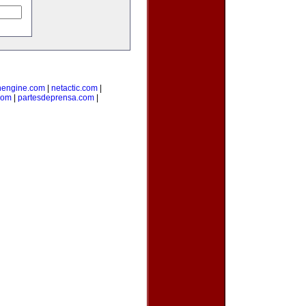
nengine.com
|
netactic.com
|
com
|
partesdeprensa.com
|