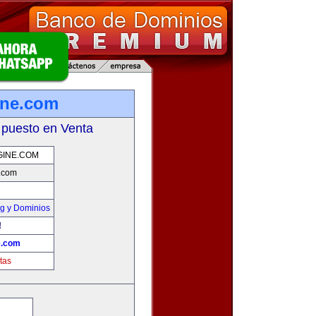
ine.com
 puesto en Venta
GINE.COM
.com
g y Dominios
!
e.com
tas