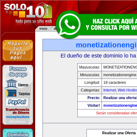
monetizationeng
El dueño de este dominio lo ha
Mayusculas:
MONETIZATIONEN
Minusculas:
monetizationengine
Longitud:
18 caracteres
Categorias:
Internet
,
Web Hostin
Precio:
Realizar una oferta
Visitar!
monetizationengin
Serán consideradas ofer
Realizar una Oferta