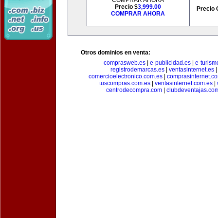
COMPRAR AHORA
Precio $
3,999.00
Precio 
COMPRAR AHORA
Otros dominios en venta:
comprasweb.es
|
e-publicidad.es
|
e-turism
registrodemarcas.es
|
ventasinternet.es
comercioelectronico.com.es
|
comprasinternet.c
tuscompras.com.es
|
ventasinternet.com.es
|
centrodecompra.com
|
clubdeventajas.co