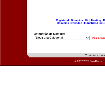
Registro de Dominios
|
Web Hosting
|
D
Dominios Expirados
|
Industrias
|
Indu
Categorías de Dominio:
[Pág. princi
** Precios expre
© 2002/2022 Solo10.com