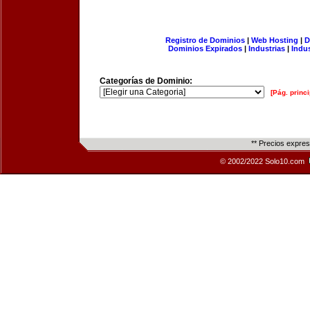
Registro de Dominios
|
Web Hosting
|
D
Dominios Expirados
|
Industrias
|
Indu
Categorías de Dominio:
[Pág. princi
** Precios expre
© 2002/2022 Solo10.com