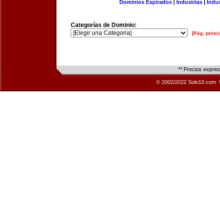
Dominios Expirados
|
Industrias
|
Indu
Categorías de Dominio:
[Pág. princi
** Precios expre
© 2002/2022 Solo10.com