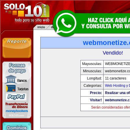
webmonetize
Vendido!
Mayusculas:
WEBMONETIZ
Minusculas:
webmonetize.c
Longitud:
11 caracteres
Categorias:
Web Hosting y 
Precio:
Realizar una of
Visitar!
webmonetize.
Serán consideradas ofer