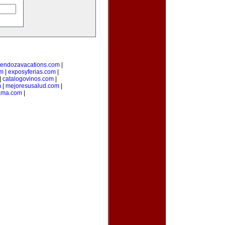
endozavacations.com
|
om
|
exposyferias.com
|
|
catalogovinos.com
|
m
|
mejoresusalud.com
|
ama.com
|