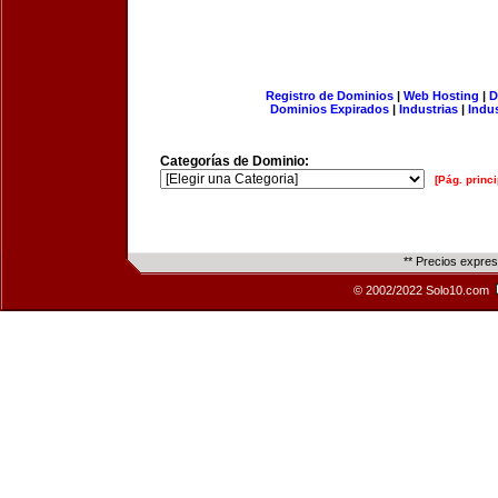
Registro de Dominios
|
Web Hosting
|
D
Dominios Expirados
|
Industrias
|
Indu
Categorías de Dominio:
[Pág. princi
** Precios expre
© 2002/2022 Solo10.com