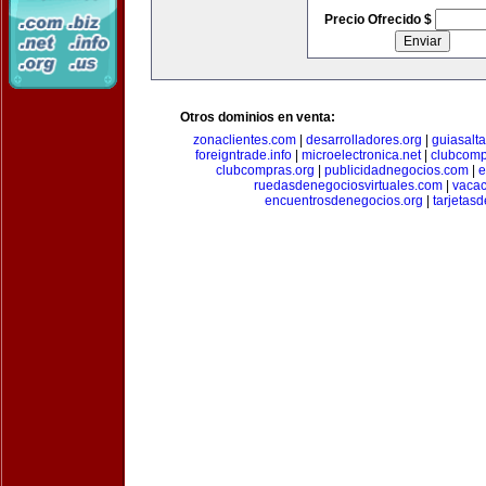
Precio Ofrecido $
Otros dominios en venta:
zonaclientes.com
|
desarrolladores.org
|
guiasalt
foreigntrade.info
|
microelectronica.net
|
clubcom
clubcompras.org
|
publicidadnegocios.com
|
e
ruedasdenegociosvirtuales.com
|
vacac
encuentrosdenegocios.org
|
tarjetas