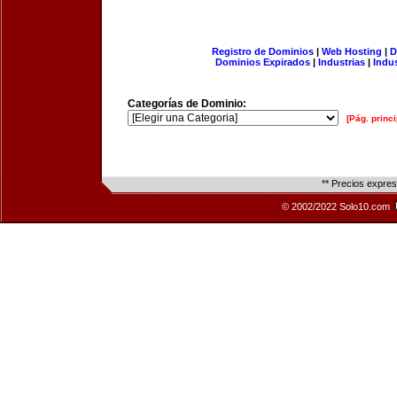
Registro de Dominios
|
Web Hosting
|
D
Dominios Expirados
|
Industrias
|
Indu
Categorías de Dominio:
[Pág. princi
** Precios expre
© 2002/2022 Solo10.com