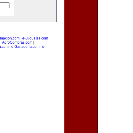
amacion.com
|
e-Juguetes.com
|
AgroCompras.com
|
n.com
|
e-Ganaderia.com
|
e-