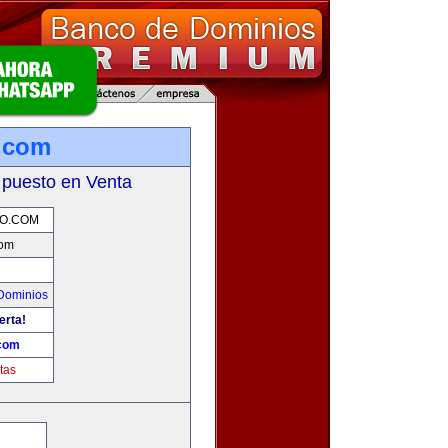
.com
 puesto en Venta
O.COM
com
Dominios
erta!
com
tas